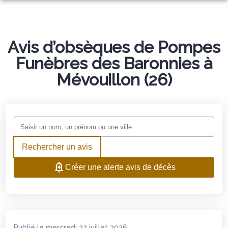
NOS SERVICES
NOTRE AGENCE
Avis d’obsèques de Pompes
ORGANISER DES OBSÈQUES
NOTRE CHAMBRE FUNÉRAIRE
Funèbres des Baronnies à
PRÉVOIR SES OBSÈQUES
ESPACES HOMMAGES
Mévouillon (26)
MONUMENTS FUNÉRAIRES
SERVICES AUX FAMILLES
Rechercher un avis
Créer une alerte avis de décès
Publié le mercredi 22 juillet 2026