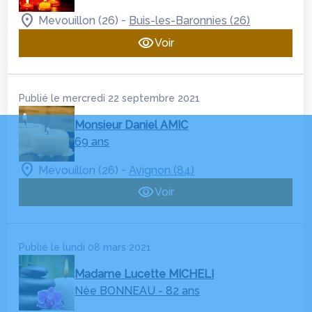
-
Mevouillon (26)
Buis-les-Baronnies (26)
Voir
Publié le mercredi 22 septembre 2021
Monsieur Daniel AMIC
69 ans
-
Mévouillon (26)
Avignon (84)
Voir
Publié le lundi 08 mars 2021
Madame Lucette MICHELI
Née BONNEAU
- 82 ans