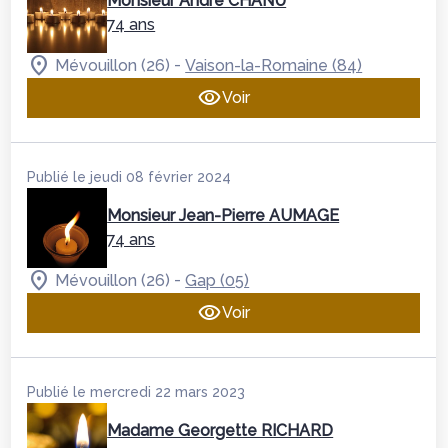
Monsieur André CHANU
74 ans
-
Mévouillon (26)
Vaison-la-Romaine (84)
Voir
Publié le jeudi 08 février 2024
Monsieur Jean-Pierre AUMAGE
74 ans
-
Mévouillon (26)
Gap (05)
Voir
Publié le mercredi 22 mars 2023
Madame Georgette RICHARD