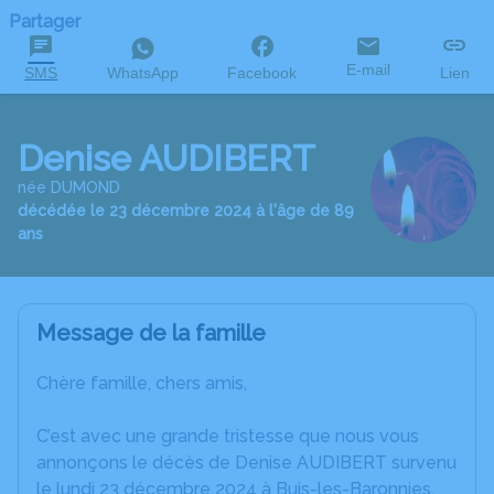
Partager
E-mail
SMS
WhatsApp
Facebook
Lien
Denise AUDIBERT
née DUMOND
décédée le 23 décembre 2024 à l'âge de 89
ans
Message de la famille
Chère famille, chers amis,
C’est avec une grande tristesse que nous vous
annonçons le décès de Denise AUDIBERT survenu
le lundi 23 décembre 2024 à Buis-les-Baronnies.