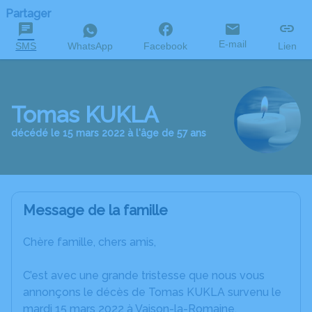
Partager
E-mail
SMS
WhatsApp
Facebook
Lien
Tomas KUKLA
décédé le 15 mars 2022 à l'âge de 57 ans
Message de la famille
Chère famille, chers amis,
C’est avec une grande tristesse que nous vous
annonçons le décès de Tomas KUKLA survenu le
mardi 15 mars 2022 à Vaison-la-Romaine.