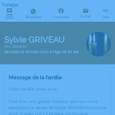
Partager
E-mail
SMS
WhatsApp
Facebook
Lien
Sylvie GRIVEAU
née GRIVEAU
décédée le 16 mars 2023 à l'âge de 62 ans
Message de la famille
Chère famille, chers amis,
C’est avec une grande tristesse que nous vous
annonçons le décès de Sylvie GRIVEAU survenu le
jeudi 16 mars 2023 à Mollans-sur-Ouvèze.