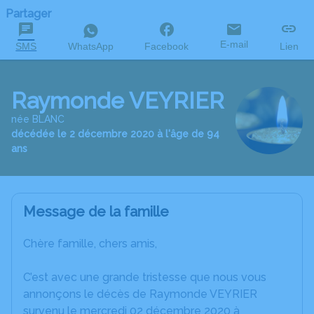
Partager
E-mail
SMS
WhatsApp
Facebook
Lien
Raymonde VEYRIER
née BLANC
décédée le 2 décembre 2020 à l'âge de 94
ans
Message de la famille
Chère famille, chers amis,
C’est avec une grande tristesse que nous vous
annonçons le décès de Raymonde VEYRIER
survenu le mercredi 02 décembre 2020 à