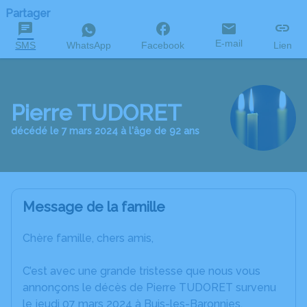
Partager
E-mail
SMS
WhatsApp
Facebook
Lien
Pierre TUDORET
décédé le 7 mars 2024 à l'âge de 92 ans
Message de la famille
Chère famille, chers amis,
C’est avec une grande tristesse que nous vous
annonçons le décès de Pierre TUDORET survenu
le jeudi 07 mars 2024 à Buis-les-Baronnies.