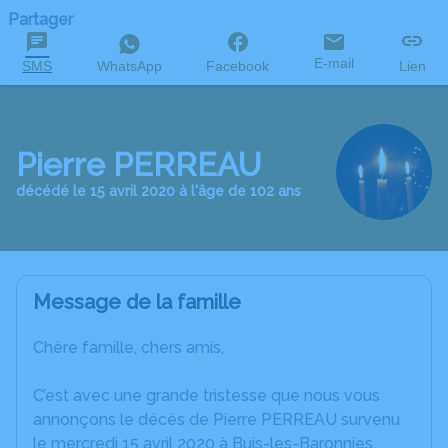
Partager
E-mail
SMS
WhatsApp
Facebook
Lien
Pierre PERREAU
décédé le 15 avril 2020 à l'âge de 102 ans
Message de la famille
Chère famille, chers amis,
C’est avec une grande tristesse que nous vous
annonçons le décès de Pierre PERREAU survenu
le mercredi 15 avril 2020 à Buis-les-Baronnies.