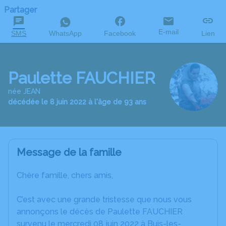
Partager
E-mail
SMS
WhatsApp
Facebook
Lien
Paulette FAUCHIER
née JEAN
décédée le 8 juin 2022 à l'âge de 93 ans
Message de la famille
Chère famille, chers amis,
C’est avec une grande tristesse que nous vous
annonçons le décès de Paulette FAUCHIER
survenu le mercredi 08 juin 2022 à Buis-les-