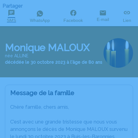
Partager
E-mail
SMS
WhatsApp
Facebook
Lien
Monique MALOUX
née ALLINE
décédée le 30 octobre 2023 à l'âge de 80 ans
Message de la famille
Chère famille, chers amis,
C’est avec une grande tristesse que nous vous
annonçons le décès de Monique MALOUX survenu
le lundi 30 octobre 2023 à Buis-les-Baronnies.