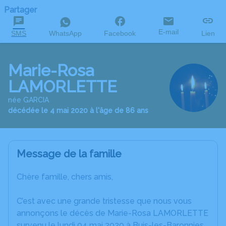
Partager
E-mail
SMS
WhatsApp
Facebook
Lien
Marie-Rosa
LAMORLETTE
née GARCIA
décédée le 4 mai 2020 à l'âge de 86 ans
Message de la famille
Chère famille, chers amis,
C’est avec une grande tristesse que nous vous
annonçons le décès de Marie-Rosa LAMORLETTE
survenu le lundi 04 mai 2020 à Buis-les-Baronnies.