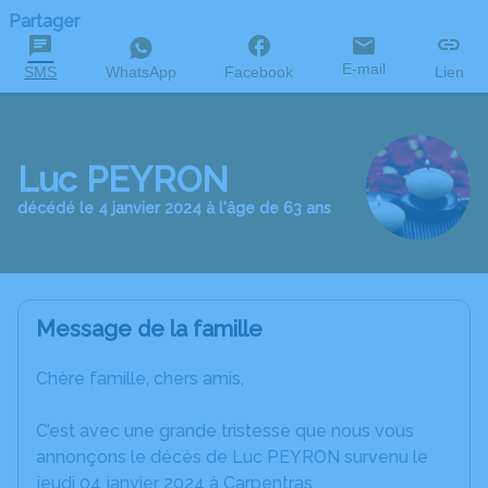
Partager
E-mail
SMS
WhatsApp
Facebook
Lien
Luc PEYRON
décédé le 4 janvier 2024 à l'âge de 63 ans
Message de la famille
Chère famille, chers amis,
C’est avec une grande tristesse que nous vous
annonçons le décès de Luc PEYRON survenu le
jeudi 04 janvier 2024 à Carpentras.