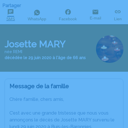
Partager
E-mail
SMS
WhatsApp
Facebook
Lien
Josette MARY
née REMI
décédée le 29 juin 2020 à l'âge de 66 ans
Message de la famille
Chère famille, chers amis,
C’est avec une grande tristesse que nous vous
annonçons le décès de Josette MARY survenu le
lundi 29 juin 2020 à Buis-les-Baronnies.