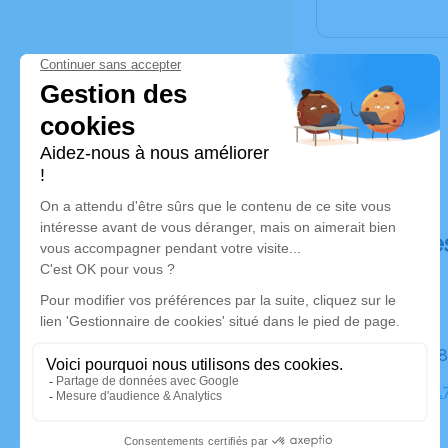
Déroulé de
Le jeudi 0
Église, 261