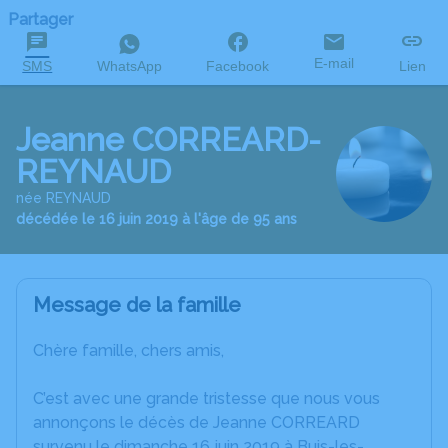
Partager
E-mail
SMS
WhatsApp
Facebook
Lien
Jeanne CORREARD-
REYNAUD
née REYNAUD
décédée le 16 juin 2019 à l'âge de 95 ans
Message de la famille
Chère famille, chers amis,
C’est avec une grande tristesse que nous vous
annonçons le décès de Jeanne CORREARD
survenu le dimanche 16 juin 2019 à Buis-les-