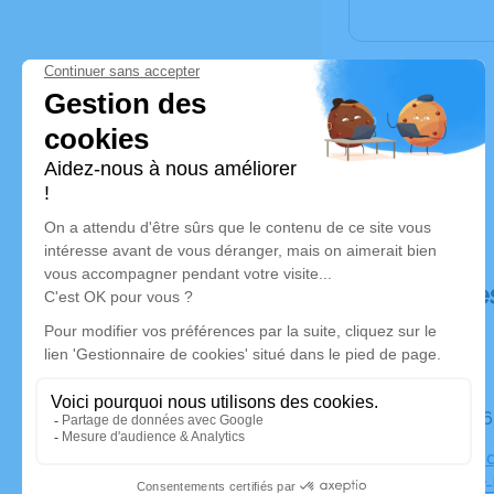
Déroulé de
Le lundi 0
Cimetière d
Auban-sur-