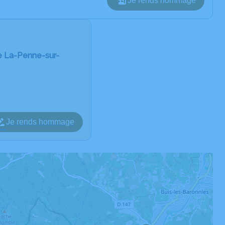
Je rends hommage
e La-Penne-sur-
Je rends hommage