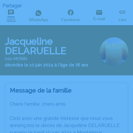
Partager
E-mail
SMS
WhatsApp
Facebook
Lien
Jacqueline
DELARUELLE
née MORIN
décédée le 10 juin 2024 à l'âge de 76 ans
Message de la famille
Chère famille, chers amis,
C’est avec une grande tristesse que nous vous
annonçons le décès de Jacqueline DELARUELLE
survenu le lundi 10 juin 2024 à Montélimar.