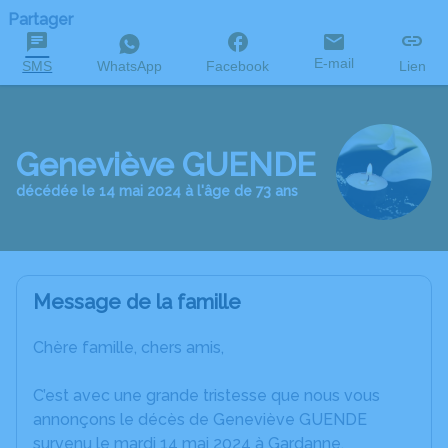
Partager
E-mail
SMS
WhatsApp
Facebook
Lien
Geneviève GUENDE
décédée le 14 mai 2024 à l'âge de 73 ans
Message de la famille
Chère famille, chers amis,
C’est avec une grande tristesse que nous vous
annonçons le décès de Geneviève GUENDE
survenu le mardi 14 mai 2024 à Gardanne.