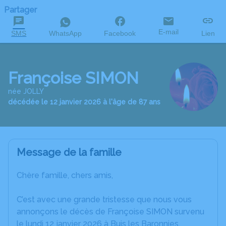
Partager
E-mail
SMS
WhatsApp
Facebook
Lien
Françoise SIMON
née JOLLY
décédée le 12 janvier 2026 à l'âge de 87 ans
Message de la famille
Chère famille, chers amis,
C’est avec une grande tristesse que nous vous
annonçons le décès de Françoise SIMON survenu
le lundi 12 janvier 2026 à Buis les Baronnies.