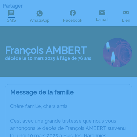
Partager
E-mail
SMS
WhatsApp
Facebook
Lien
François AMBERT
décédé le 10 mars 2025 à l'âge de 76 ans
Message de la famille
Chère famille, chers amis,
C’est avec une grande tristesse que nous vous
annonçons le décès de François AMBERT survenu
le lundi 10 mars 2025 à Buis-les-Baronnies.