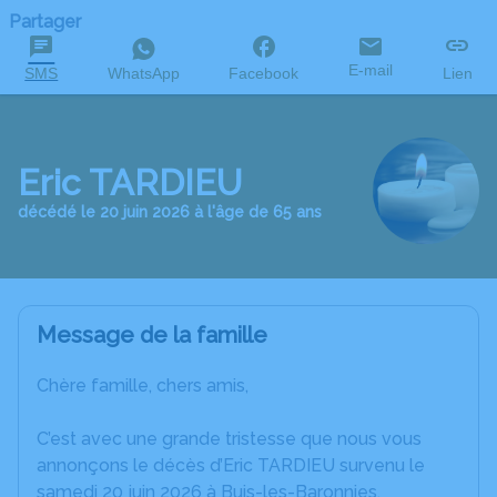
Partager
E-mail
SMS
WhatsApp
Facebook
Lien
Eric TARDIEU
décédé le 20 juin 2026 à l'âge de 65 ans
Message de la famille
Chère famille, chers amis,
C’est avec une grande tristesse que nous vous
annonçons le décès d’Eric TARDIEU survenu le
samedi 20 juin 2026 à Buis-les-Baronnies.