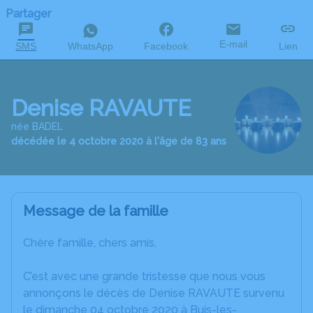
Partager
E-mail
SMS
WhatsApp
Facebook
Lien
Denise RAVAUTE
née BADEL
décédée le 4 octobre 2020 à l'âge de 83 ans
Message de la famille
Chère famille, chers amis,
C’est avec une grande tristesse que nous vous
annonçons le décès de Denise RAVAUTE survenu
le dimanche 04 octobre 2020 à Buis-les-