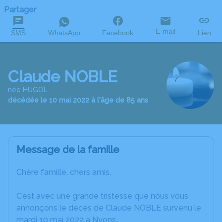
Partager
E-mail
SMS
WhatsApp
Facebook
Lien
Claude NOBLE
née HUGOL
décédée le 10 mai 2022 à l'âge de 85 ans
Message de la famille
Chère famille, chers amis,
C’est avec une grande tristesse que nous vous
annonçons le décès de Claude NOBLE survenu le
mardi 10 mai 2022 à Nyons.