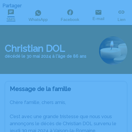
Partager
E-mail
SMS
WhatsApp
Facebook
Lien
Christian DOL
décédé le 30 mai 2024 à l'âge de 86 ans
Message de la famille
Chère famille, chers amis,
C’est avec une grande tristesse que nous vous
annonçons le décès de Christian DOL survenu le
jeudi 30 mai 2024 à Vaison-la-Romaine.