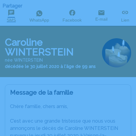
Partager
E-mail
SMS
WhatsApp
Facebook
Lien
Caroline
WINTERSTEIN
née WINTERSTEIN
décédée le 30 juillet 2020 à l'âge de 99 ans
Message de la famille
Chère famille, chers amis,
C’est avec une grande tristesse que nous vous
annonçons le décès de Caroline WINTERSTEIN
survenu le jeudi 30 juillet 2020 à Vaison-la-