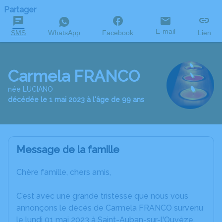
Partager
E-mail
SMS
WhatsApp
Facebook
Lien
Carmela FRANCO
née LUCIANO
décédée le 1 mai 2023 à l'âge de 99 ans
Message de la famille
Chère famille, chers amis,
C’est avec une grande tristesse que nous vous
annonçons le décès de Carmela FRANCO survenu
le lundi 01 mai 2023 à Saint-Auban-sur-l'Ouvèze.