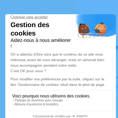
Déroulé de
Le mardi 
Église, 261