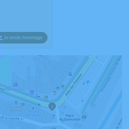
Je rends hommage
1