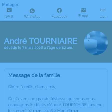
Partager
E-mail
SMS
WhatsApp
Facebook
Lien
André TOURNIAIRE
décédé le 7 mars 2026 à l'âge de 82 ans
Message de la famille
Chère famille, chers amis,
C’est avec une grande tristesse que nous vous
annonçons le décès d’André TOURNIAIRE survenu
le samedi 07 mars 2026 à Montélimar.